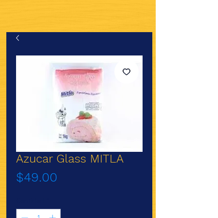
Azucar Glass MITLA
Precio
$49.00
Cantidad
*