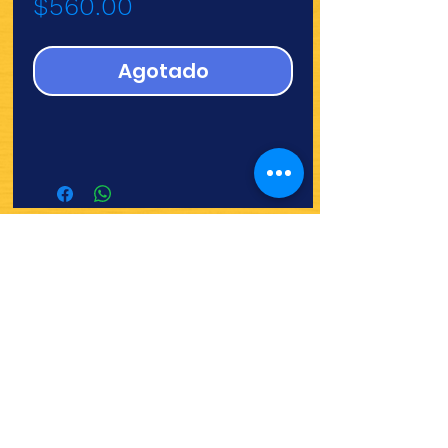
Precio
$560.00
Agotado
¿Quieres ver lo nuevo y
recetas?
¡SÍGUENOS!