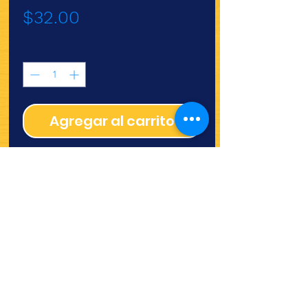
Precio
$32.00
Cantidad
*
Agregar al carrito
Tostadas de maíz Charras
¿Quieres ver lo nuevo y
recetas?
¡SÍGUENOS!