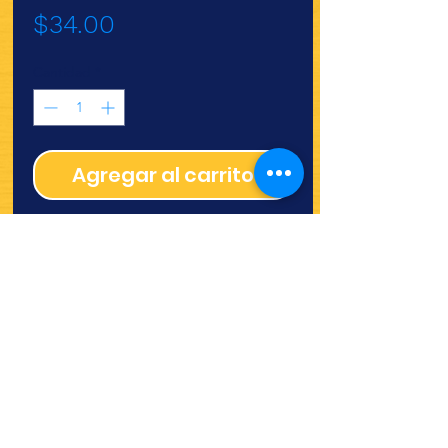
Precio
$34.00
Cantidad
*
Agregar al carrito
Vaso termico 132 c/15 (tapa
416)
¿Quieres ver lo nuevo y
recetas?
¡SÍGUENOS!