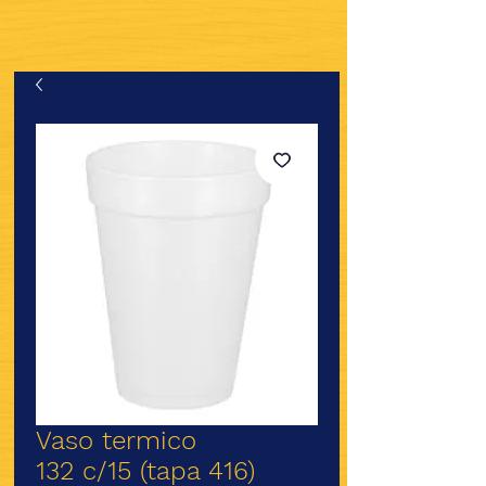
Vaso termico
132 c/15 (tapa 416)