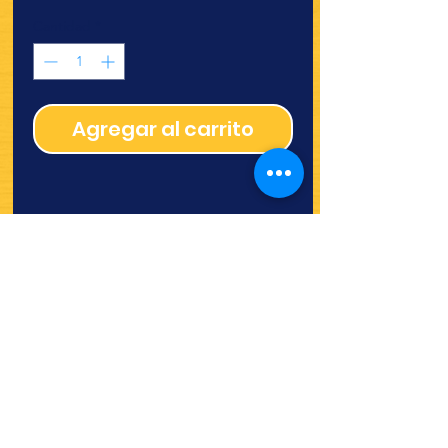
Cantidad
*
Agregar al carrito
¿Quieres ver lo nuevo y
recetas?
¡SÍGUENOS!