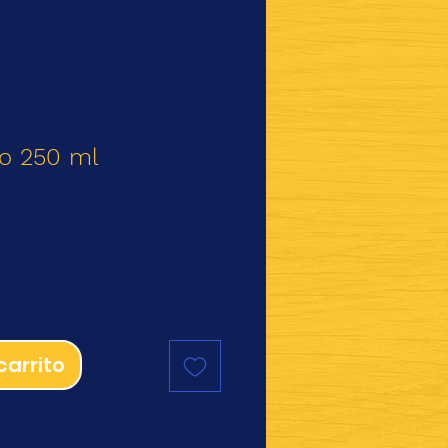
jo 250 ml
io
carrito