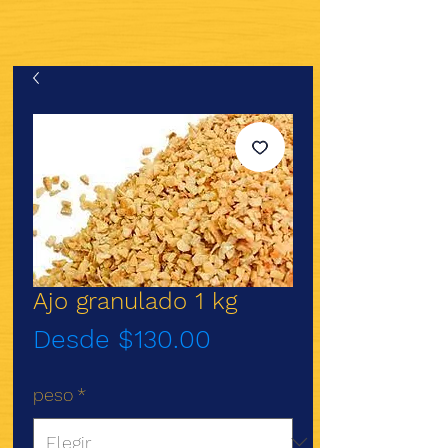
Ajo granulado 1 kg
Precio
Desde
$130.00
de
peso
*
oferta