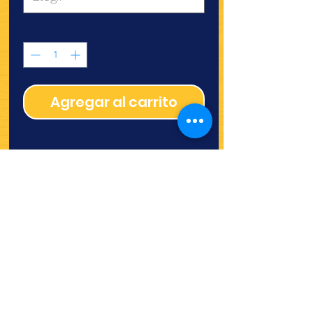
Cantidad
*
Agregar al carrito
¿Quieres ver lo nuevo y
recetas?
¡SÍGUENOS!