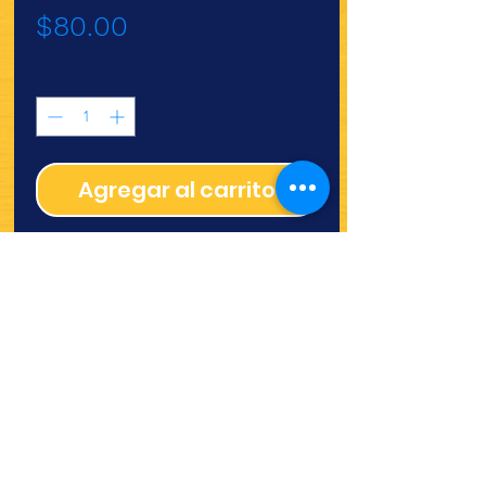
Precio
$80.00
Cantidad
*
Agregar al carrito
ALGARROBO XILOU 500
GR
¿Quieres ver lo nuevo y
recetas?
¡SÍGUENOS!