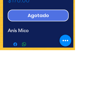
$170.00
Agotado
Anís Mico
¿Quieres ver lo nuevo y
recetas?
¡SÍGUENOS!