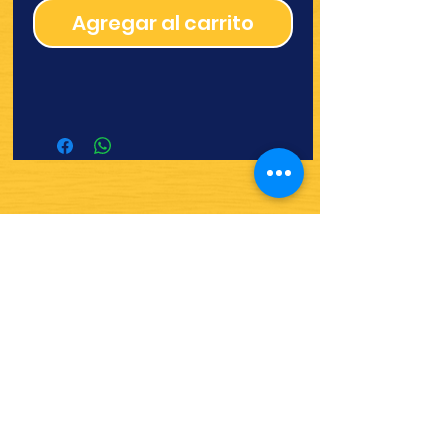
Agregar al carrito
¿Quieres ver lo nuevo y
recetas?
¡SÍGUENOS!