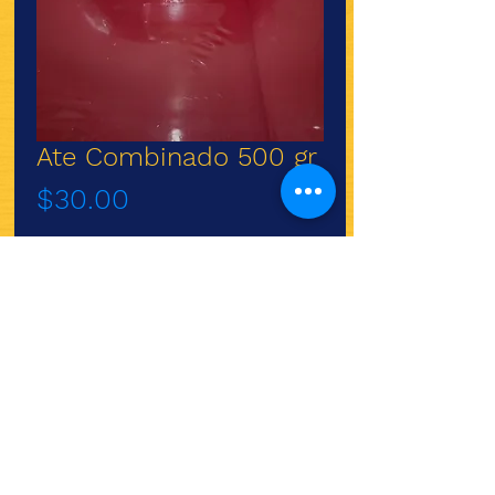
Ate Combinado 500 gr
Precio
$30.00
Agotado
Marca: La flor de Morelia
¿Quieres ver lo nuevo y
recetas?
¡SÍGUENOS!