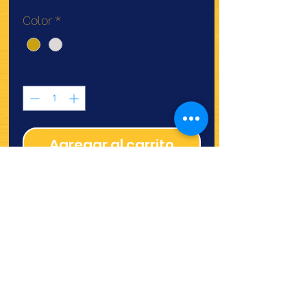
de
Color
*
oferta
Cantidad
*
Agregar al carrito
BASE DOBLE 36 CM
¿Quieres ver lo nuevo y
recetas?
¡SÍGUENOS!