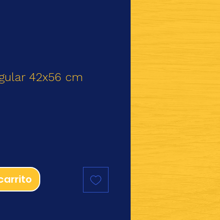
gular 42x56 cm
io
carrito