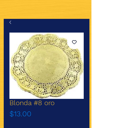
Blonda #8 oro
Precio
$13.00
Cantidad
*