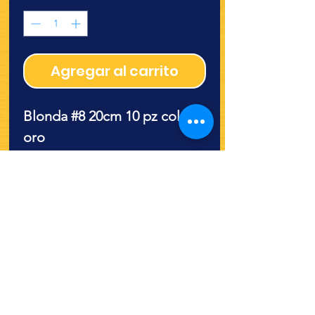
Agregar al carrito
Blonda #8 20cm 10 pz color
oro
¿Quieres ver lo nuevo y
recetas?
¡SÍGUENOS!