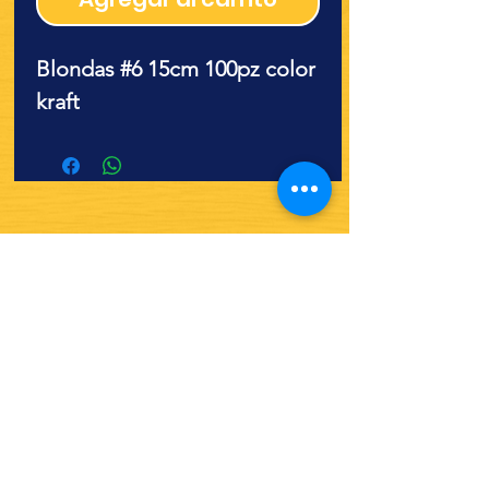
Blondas #6 15cm 100pz color
kraft
¿Quieres ver lo nuevo y
recetas?
¡SÍGUENOS!