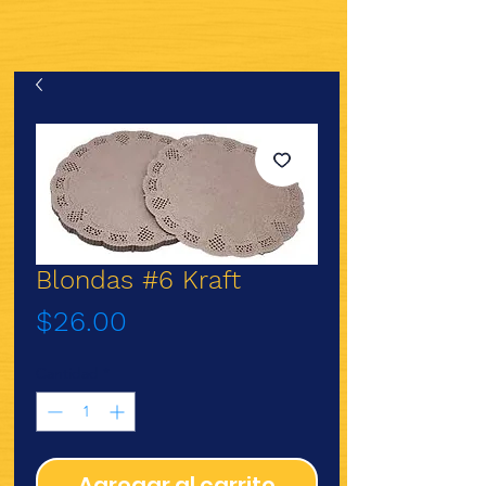
Blondas #6 Kraft
Precio
$26.00
Cantidad
*
Agregar al carrito