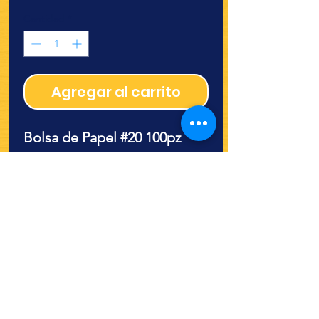
Cantidad
*
Agregar al carrito
Bolsa de Papel #20 100pz
19.8X50.5 cm aprox
¿Quieres ver lo nuevo y
recetas?
¡SÍGUENOS!