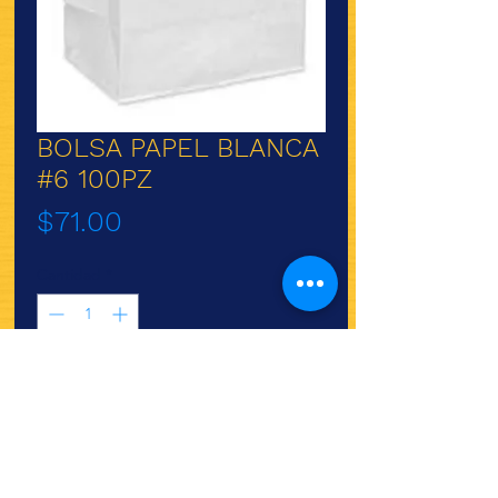
BOLSA PAPEL BLANCA
#6 100PZ
Precio
$71.00
Cantidad
*
Agregar al carrito
Bolsa papel blanca #6
15.5X31 cm 100pz