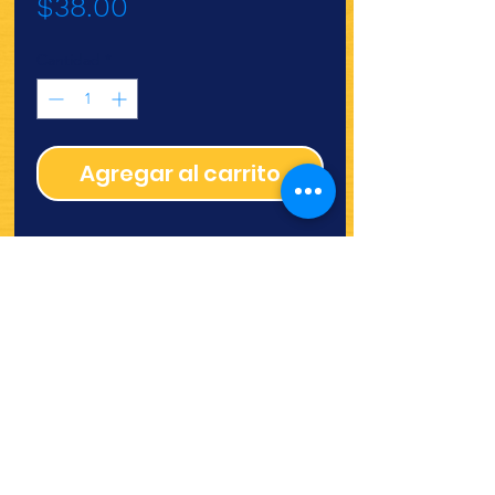
Precio
$38.00
Cantidad
*
Agregar al carrito
¿Quieres ver lo nuevo y
recetas?
¡SÍGUENOS!