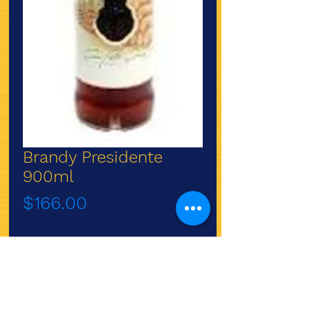
Brandy Presidente
900ml
Precio
$166.00
Cantidad
*
Agregar al carrito