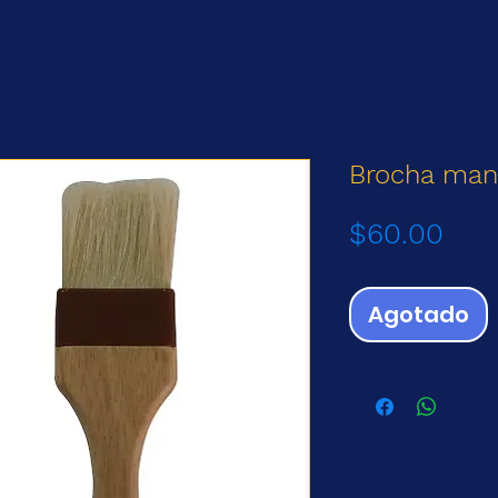
Brocha man
Prec
$60.00
Agotado