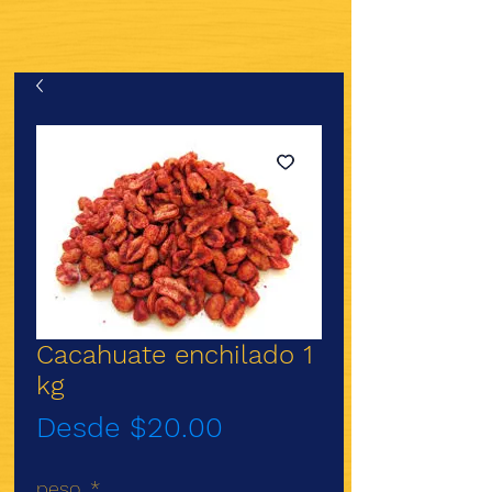
Cacahuate enchilado 1
kg
Precio
Desde
$20.00
de
peso
*