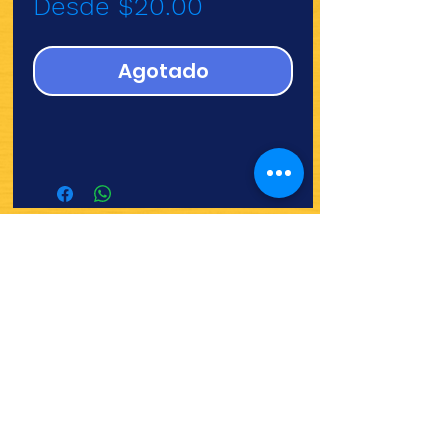
Precio
Desde
$20.00
de
oferta
Agotado
¿Quieres ver lo nuevo y
recetas?
¡SÍGUENOS!