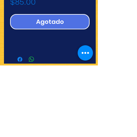
Precio
$85.00
Agotado
¿Quieres ver lo nuevo y
recetas?
¡SÍGUENOS!