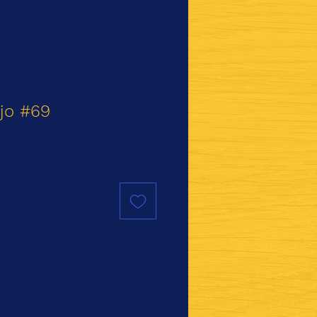
ojo #69
io