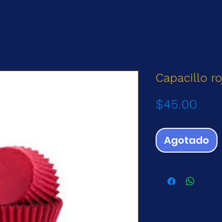
Capacillo r
Prec
$45.00
Agotado