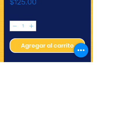
Precio
$125.00
Cantidad
*
Agregar al carrito
¿Quieres ver lo nuevo y
recetas?
¡SÍGUENOS!