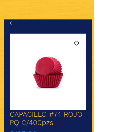
CAPACILLO #74 ROJO
PQ C/400pzs