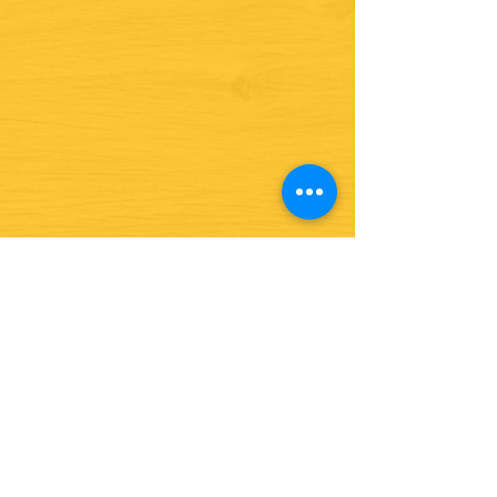
¿Quieres ver lo nuevo y
recetas?
¡SÍGUENOS!