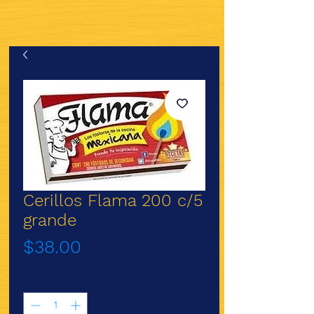
Cerillos Flama 200 c/5
grande
Precio
$38.00
Cantidad
*