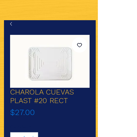
CHAROLA CUEVAS
PLAST #20 RECT
Precio
$27.00
Cantidad
*