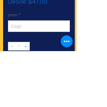
Precio
Desde
$47.00
de
peso
*
oferta
Cantidad
*
Agregar al carrito
¿Quieres ver lo nuevo y
recetas?
¡SÍGUENOS!