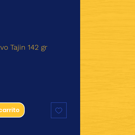
vo Tajin 142 gr
io
carrito