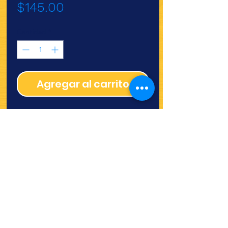
Precio
$145.00
Cantidad
*
Agregar al carrito
¿Quieres ver lo nuevo y
recetas?
¡SÍGUENOS!