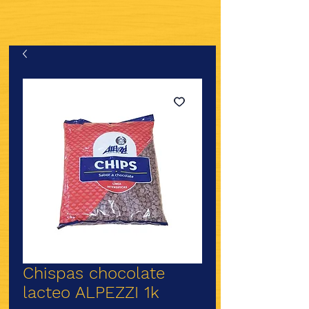
Chispas chocolate
lacteo ALPEZZI 1k