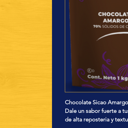
Chocolate Sicao Amarg
Dale un sabor fuerte a t
de alta reposteria y textu