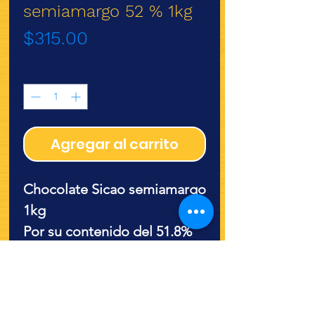
semiamargo 52 % 1kg
Precio
$315.00
Cantidad
*
Agregar al carrito
Chocolate Sicao semiamargo
1kg
Por su contenido del 51.8%
de cocoa lograras un
acabado profecional y
texturas exepcionales