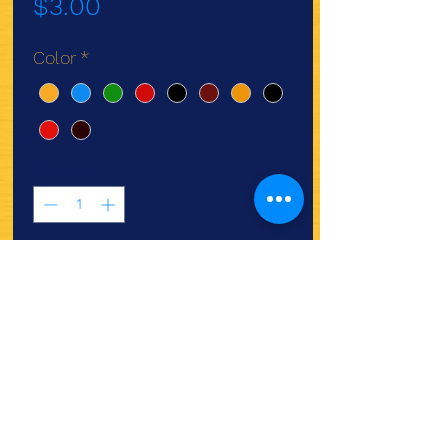
Precio
$3.00
Color
*
Cantidad
*
Agregar al carrito
Colores Deiman sobre de
2gr