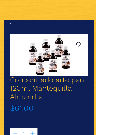
Concentrado arte pan
120ml Mantequilla
Almendra
Precio
$61.00
Cantidad
*