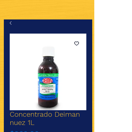
Concentrado Deiman
nuez 1L