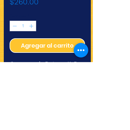
Precio
$260.00
Cantidad
*
Agregar al carrito
Concentrado Deiman 1L D-
15
¿Quieres ver lo nuevo y
recetas?
¡SÍGUENOS!