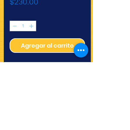
Precio
$230.00
Cantidad
*
Agregar al carrito
¿Quieres ver lo nuevo y
recetas?
¡SÍGUENOS!