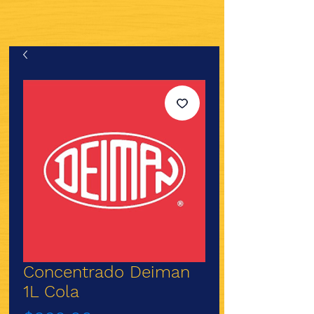
Concentrado Deiman
1L Cola