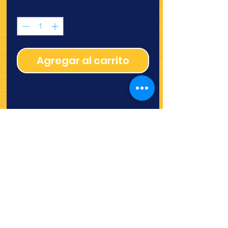
Cantidad
*
Agregar al carrito
¿Quieres ver lo nuevo y
recetas?
¡SÍGUENOS!