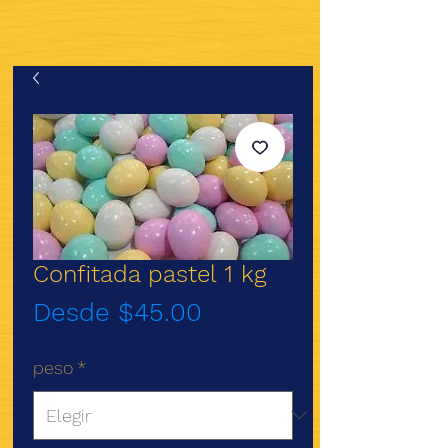
Confitada pastel 1 kg
Precio
Desde
$45.00
de
peso
*
oferta