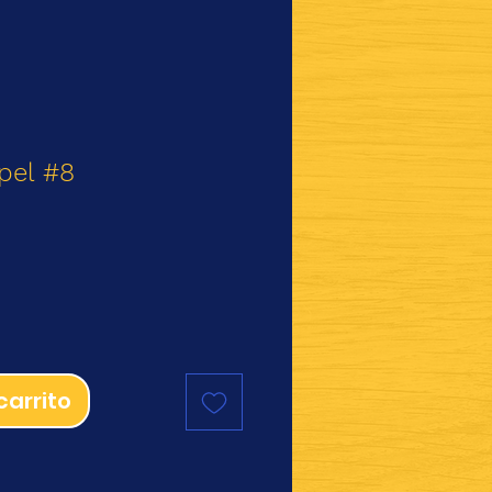
pel #8
io
carrito