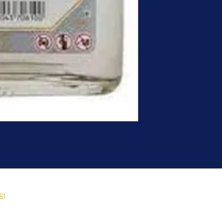
o y
S!