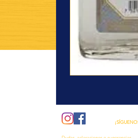
¿Quieres ver lo nuev
recetas?
¡SÍGUENO
Dudas, aclaraciones o sugerencias