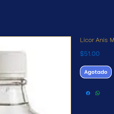
Licor Anis 
Prec
$51.00
Agotado