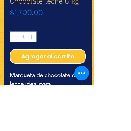
Chocolate leche 6 kg
Precio
$1,700.00
Cantidad
*
Agregar al carrito
Marqueta de chocolate de
leche ideal para
decoraciones de pasteles,
confiteria, filigrana, figuras,
relleno de bombón,
cobertura y elleno de pastel.
6kg