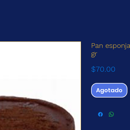
Pan esponja
gr
Prec
$70.00
Agotado