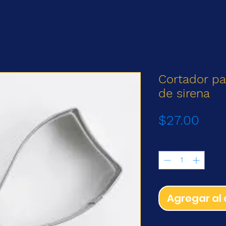
Cortador pa
de sirena
Prec
$27.00
Cantidad
*
Agregar al 