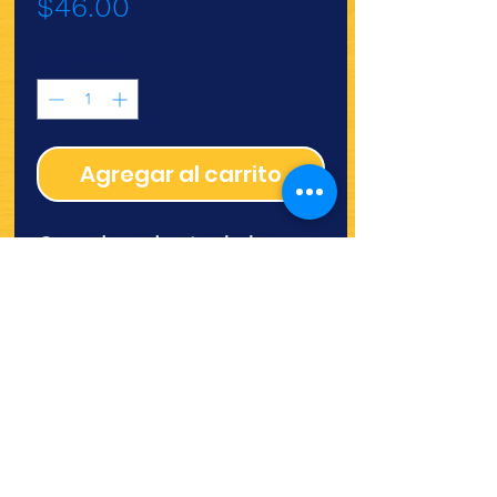
Precio
$46.00
Cantidad
*
Agregar al carrito
Cortadores lamina baby
mediano
¿Quieres ver lo nuevo y
recetas?
¡SÍGUENOS!