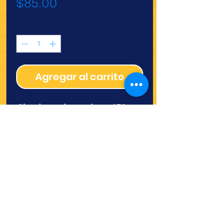
Precio
$85.00
Cantidad
*
Agregar al carrito
Chuchara de madera 650pz
¿Quieres ver lo nuevo y
recetas?
¡SÍGUENOS!