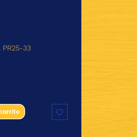
 PR25-33
io
carrito