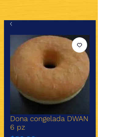
Dona congelada DWAN
6 pz