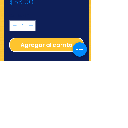
Precio
$58.00
Cantidad
*
Agregar al carrito
DONA DWAN FRITA
CONGELADA 6 PZ
¿Quieres ver lo nuevo y
recetas?
¡SÍGUENOS!