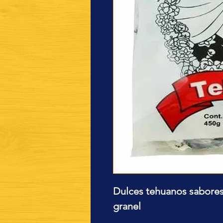
Dulces tehuanos sabores 
granel