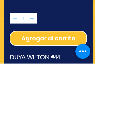
Cantidad
*
Agregar al carrito
DUYA WILTON #44
¿Quieres ver lo nuevo y
recetas?
¡SÍGUENOS!