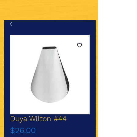
Duya Wilton #44
Precio
$26.00