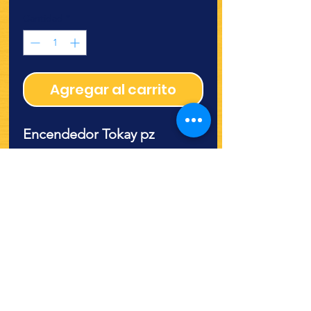
Cantidad
*
Agregar al carrito
Encendedor Tokay pz
¿Quieres ver lo nuevo y
recetas?
¡SÍGUENOS!